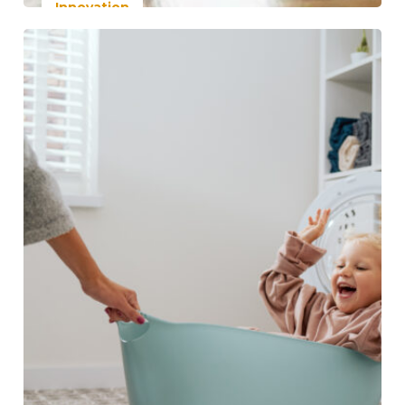
Innovation
24 avril 2026
Starwax innove pour
les robots laveurs : un
nettoyant sols
spécialement conçu
pour ces nouveaux
usages
Lire la suite