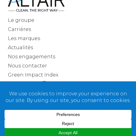
Le
groupe
Carrières
Les
marques
Actualités
Nos
engagements
Nous contacter
Green Impact Index
Nous
suivre
Mentions légales
Copyright 2025 © Altaïr
Réalisé par O'communication