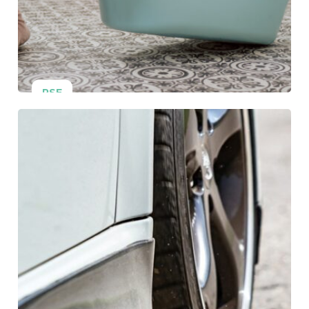
RSE
22 avril 2026
Rapport RSE 2025 : le
groupe Altaïr publie
« La preuve par
l’action »
Lire la suite