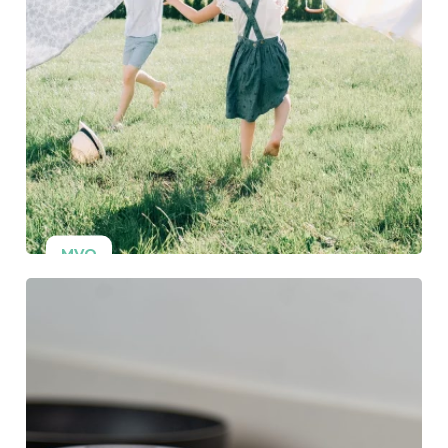
MVO
15 november 2025
Altaïr onthult zijn
nieuwe MVO-rapport
Koolstofreductie-
doelstellingen, lancering
van een milieuscore-
instrument en prioriteit aan