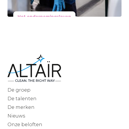
Het ondernemingsleven
13 november 2025
Altaïr versterkt zijn
industriële capaciteit
met de uitbreiding van zijn
locatie Noyelles-lès-Seclin
en de opening van een
nieuw R&D laboratorium
Lees meer
De
groep
De
talenten
De
merken
Nieuws
Onze
beloften