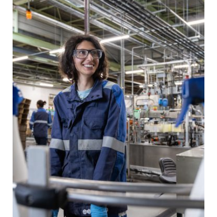
Starwax lanceert zijn
geurvreters
Een natuurlijke en
effectieve oplossing voor
een fris interieur
Lees meer