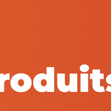
roduit